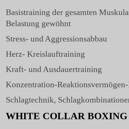
Basistraining der gesamten Muskulat
EXKLUSIV - P
Belastung gewöhnt
Stress- und Aggressionsabbau
Herz- Kreislauftraining
Kraft- und Ausdauertraining
Konzentration-Reaktionsvermögen-
Schlagtechnik, Schlagkombinatione
Teambuilding - Stre
WHITE COLLAR BOXING