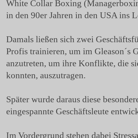
White Collar Boxing (Managerboxing
in den 90er Jahren in den USA ins 
Damals ließen sich zwei Geschäfts
Profis trainieren, um im Gleason´
Völlig ungefäh
anzutreten, um ihre Konflikte, die s
konnten, auszutragen.
Später wurde daraus diese besonder
eingespannte Geschäftsleute entwick
Im Vordergrund stehen dabei Stressa
Kr